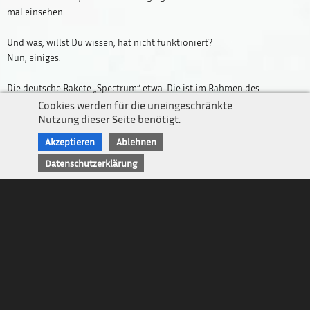
mal einsehen.
Und was, willst Du wissen, hat nicht funktioniert?
Newsletter
Nun, einiges.
Impressum / Kontakt
Die deutsche Rakete „Spectrum“ etwa. Die ist im Rahmen des
Datenschutz
europäischen Raumfahrtsprogramm in Norwegen gestartet, hat es sich
Cookies werden für die uneingeschränkte
aber nach wenigen hundert Metern wieder anders überlegt.
Nutzung dieser Seite benötigt.
Wahrscheinlich hat sie sich gesagt: „Was soll ich im All? Da ist es noch
Akzeptieren
Ablehnen
kälter als in Norwegen! Da bleib ich lieber hier.“ Und dann hat sie sich
Datenschutzerklärung
fallen lassen.
Hat mich nicht so gewundert.
Schließlich kommt das bekannte Unflug Objekt von der Firma „Isar
Aerospace“.
Und ich mag die Isar. Da kann man im Sommer wunderschön sitzen,
Bier trinken und sich vom türkisen Wasser die Zehen kühlen lassen.
Herrlich! Aber der Aerospace, also der Luftraum, über der Isar ist dann
nicht von technischen Gedanken an Fortschritt im Weltall erfüllt,
sondern eher von einem gewissen geistigen Flanieren in einem