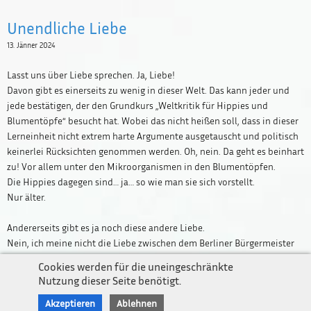
Unendliche Liebe
13. Jänner 2024
Lasst uns über Liebe sprechen. Ja, Liebe!
Davon gibt es einerseits zu wenig in dieser Welt. Das kann jeder und
jede bestätigen, der den Grundkurs „Weltkritik für Hippies und
Blumentöpfe“ besucht hat. Wobei das nicht heißen soll, dass in dieser
Lerneinheit nicht extrem harte Argumente ausgetauscht und politisch
keinerlei Rücksichten genommen werden. Oh, nein. Da geht es beinhart
zu! Vor allem unter den Mikroorganismen in den Blumentöpfen.
Die Hippies dagegen sind… ja… so wie man sie sich vorstellt.
Nur älter.
Newsletter
Andererseits gibt es ja noch diese andere Liebe.
Impressum / Kontakt
Nein, ich meine nicht die Liebe zwischen dem Berliner Bürgermeister
Datenschutz
und seiner Bildungssenatorin. Und auch nicht das Liebesleben der
Cookies werden für die uneingeschränkte
Volksschullehrerin aus Oberösterreich, die jetzt ihren Job als Lehrerin
Nutzung dieser Seite benötigt.
verloren hat, weil sie Orgasmustipps im Internet gegeben hat. Da waren
Akzeptieren
Ablehnen
wohl ein paar gestresste Eltern neidig, dass hier jemand mehr Sex hat