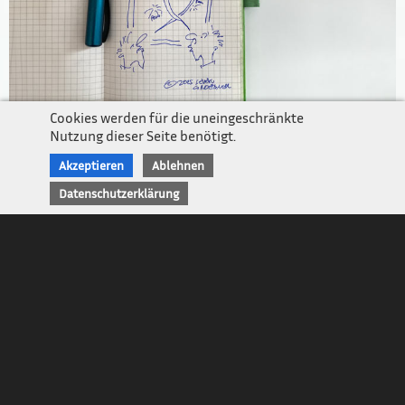
Newsletter
Impressum / Kontakt
Datenschutz
Cookies werden für die uneingeschränkte
Nutzung dieser Seite benötigt.
Leer ist es in dem Bürokomplex auf dem in riesigen Lettern: „Groebners
Humorproduktionen“ in Leuchtschrift geschrieben steht. Die
Akzeptieren
Ablehnen
hunderten von taiwanesischen, bolivianischen und thüringischen
Datenschutzerklärung
Witzarbeiterinnen und Pointenschleifern sind über die Feiertage nach
Hause gefahren, wo sie ihr mickriges Gehalt an die dortigen
Humorpfarrer und Schmäh-Paten abliefern müssen.
Die Zulieferbetriebe, die sich auf die Produktion von Silben, Worten
und Satzzeichen spezialisiert haben und sich rund um die
Firmenzentrale niedergelassen haben, sind ebenfalls verwaist, weil alle
wissen: Den letzten Newsletter des Jahres schreibt der Chef selbst.
Und so möchte ich einmal im Jahr persönlich werden.
Die Nachrichten sind ohnehin voller Rückblicke.