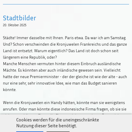
Stadtbilder
20. Oktober 2025
Städte! Immer dasselbe mit Ihnen. Paris etwa. Da war ich am Samstag.
Und? Schon verschwinden die Kronjuwelen Frankreichs und das ganze
Land ist entsetzt. Warum eigentlich? Das Land ist doch schon seit
längerem eine Republik, oder?
Manche Menschen vermuten hinter diesem Einbruch ausländische
Mächte. Es könnten aber auch inländische gewesen sein. Vielleicht
hatte der neue Premierminister - der der gleiche ist wie der alte - auch
nur eine sehr, sehr innovative Idee, wie man das Budget sanieren
könnte.
Newsletter
Wenn die Kronjuwelen ein Handy hätten, könnte man sie wenigstens
Impressum / Kontakt
anrufen. Oder man könnte diese indonesische Firma fragen, ob sie sie
Datenschutz
nicht orten könnte. Eine tolle Firma, geleitet von einem Österreicher
Cookies werden für die uneingeschränkte
und einem Deutschen (Historisch betrachtet: eine Traumkombi! Was
Nutzung dieser Seite benötigt.
soll da schiefgehen?), die sehr gerne Spähsoftware verkaufen. Und zwar