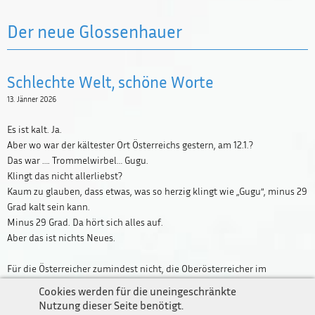
Der neue Glossenhauer
Schlechte Welt, schöne Worte
13. Jänner 2026
Es ist kalt. Ja.
Aber wo war der kältester Ort Österreichs gestern, am 12.1.?
Das war …. Trommelwirbel… Gugu.
Klingt das nicht allerliebst?
Kaum zu glauben, dass etwas, was so herzig klingt wie „Gugu“, minus 29
Grad kalt sein kann.
Minus 29 Grad. Da hört sich alles auf.
Newsletter
Aber das ist nichts Neues.
Impressum / Kontakt
Für die Österreicher zumindest nicht, die Oberösterreicher im
Datenschutz
Speziellen nicht und die Mühlviertler im Besonderen nicht. Denn Gugu
Cookies werden für die uneingeschränkte
(das liebe kleine Gugu) wird auch gerne das „Sibirien des Mühlviertels“
Nutzung dieser Seite benötigt.
genannt.